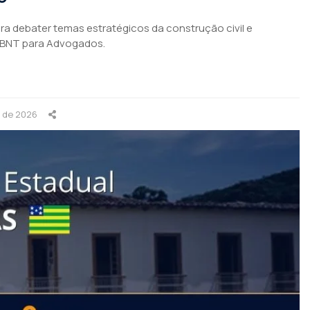
para debater temas estratégicos da construção civil e
ABNT para Advogados.
o de 2026