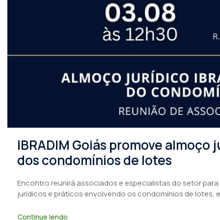
IBRADIM Goiás promove almoço ju
dos condomínios de lotes
Encontro reunirá associados e especialistas do setor para
jurídicos e práticos envolvendo os condomínios de lotes, 
Continue lendo