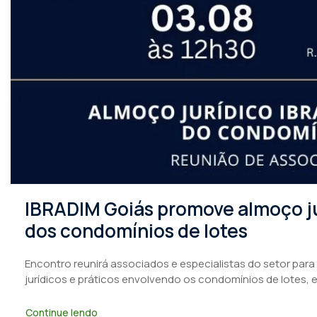
IBRADIM Goiás promove almoço ju
dos condomínios de lotes
Encontro reunirá associados e especialistas do setor para
jurídicos e práticos envolvendo os condomínios de lotes, 
Continue lendo