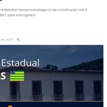
para debater temas estratégicos da construção civil e
ABNT para Advogados.
o de 2026