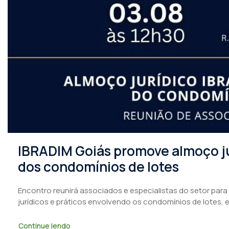
IBRADIM Goiás promove almoço ju
dos condomínios de lotes
Encontro reunirá associados e especialistas do setor para
jurídicos e práticos envolvendo os condomínios de lotes, 
Continue lendo