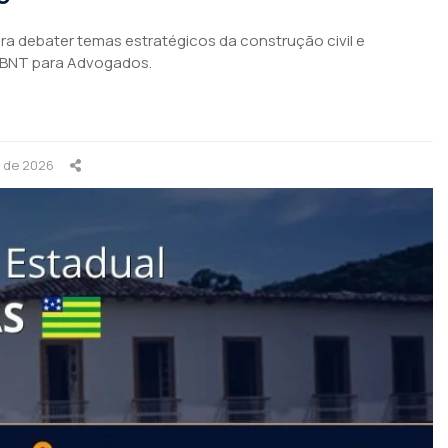
para debater temas estratégicos da construção civil e
ABNT para Advogados.
o de 2026