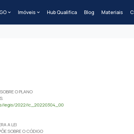
-GO
Imóveis
Hub Qualifica
Blog
Materiais
C
E SOBRE O PLANO
S.
dos/legis/2022/lc_20220304_00
RA A LEI
SPÕE SOBRE O CÓDIGO