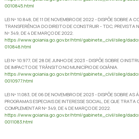
0010845.html
LEI Nº 10.848, DE 11 DE NOVEMBRO DE 2022 - DISPÕE SOBRE A
TRANSFERÊNCIA DO DIREITO DE CONSTRUIR - TDC, PREVISTA 
Nº 349, DE 4 DE MARÇO DE 2022.
https://www.goiania.go.gov.br/html/gabinete_civil/sileg/dad
010848.html
LEI Nº 10.977, DE 28 DE JUNHO DE 2023 - DISPÕE SOBRE O IN
DE IMPACTO DE TRÂNSITO NO MUNICÍPIO DE GOIÂNIA.
https://www.goiania.go.gov.br/html/gabinete_civil/sileg/da
0010977.html
LEI Nº 11.083, DE 06 DE NOVEMBRO DE 2023 - DISPÕE SOBRE AS 
PROGRAMAS ESPECIAIS DE INTERESSE SOCIAL, DE QUE TRATA O 
COMPLEMENTAR Nº 349, DE 4 DE MARÇO DE 2022.
https://www.goiania.go.gov.br/html/gabinete_civil/sileg/da
0011083.html