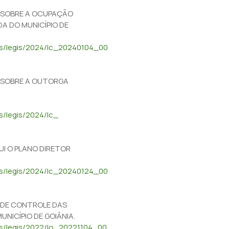
ÕE SOBRE A OCUPAÇÃO
 DO MUNICÍPIO DE
dos/legis/2024/lc_20240104_00
ÕE SOBRE A OUTORGA
s/legis/2024/lc_
TUI O PLANO DIRETOR
dos/legis/2024/lc_20240124_00
AS DE CONTROLE DAS
ICÍPIO DE GOIÂNIA.
dos/legis/2022/lo_20221104_00