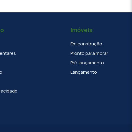
ão
Imóveis
Em construção
entares
Pronto para morar
Pré-lançamento
o
Lançamento
ivacidade