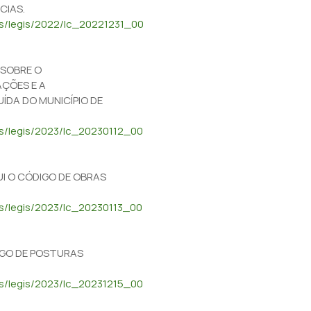
CIAS.
dos/legis/2022/lc_20221231_00
E SOBRE O
AÇÕES E A
ÍDA DO MUNICÍPIO DE
dos/legis/2023/lc_20230112_00
TUI O CÓDIGO DE OBRAS
os/legis/2023/lc_20230113_00
DIGO DE POSTURAS
dos/legis/2023/lc_20231215_00