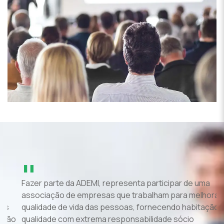
"
Fazer parte da ADEMI, representa participar de uma
P
associação de empresas que trabalham para melhorar a
p
qualidade de vida das pessoas, fornecendo habitação de
u
o
qualidade com extrema responsabilidade sócio
P