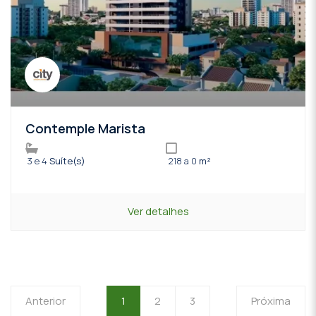
Contemple Marista
3 e 4
Suíte(s)
218 a 0
m²
Ver detalhes
Anterior
1
2
3
Próxima