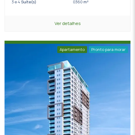
3 e 4
Suíte(s)
0360
m²
Ver detalhes
Apartamento
Pronto para morar