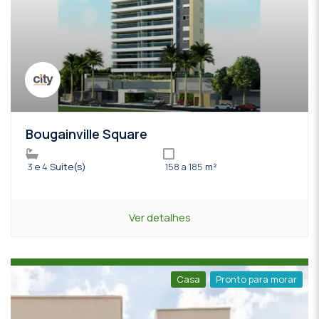
Bougainville Square
3 e 4
Suíte(s)
158 a 185
m²
Ver detalhes
Casa
Pronto para morar