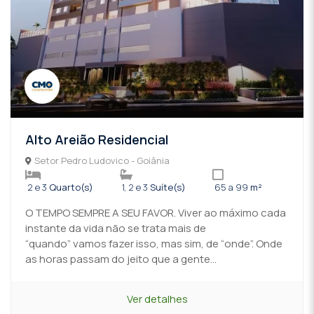
Alto Areião Residencial
Setor Pedro Ludovico - Goiânia
2 e 3
Quarto(s)
1, 2 e 3
Suíte(s)
65 a 99
m²
O TEMPO SEMPRE A SEU FAVOR. Viver ao máximo cada
instante da vida não se trata mais de
“quando” vamos fazer isso, mas sim, de “onde”. Onde
as horas passam do jeito que a gente...
Ver detalhes