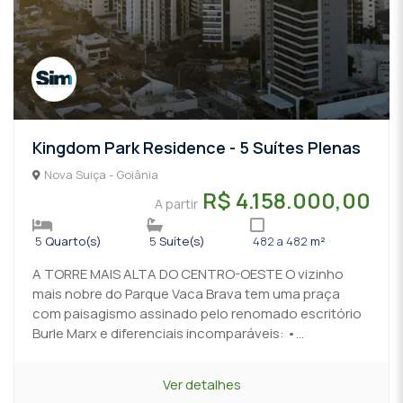
Kingdom Park Residence - 5 Suítes Plenas
Nova Suiça - Goiânia
R$ 4.158.000,00
A partir
5
Quarto(s)
5
Suíte(s)
482 a 482
m²
A TORRE MAIS ALTA DO CENTRO-OESTE O vizinho
mais nobre do Parque Vaca Brava tem uma praça
com paisagismo assinado pelo renomado escritório
Burle Marx e diferenciais incomparáveis: •...
Ver detalhes