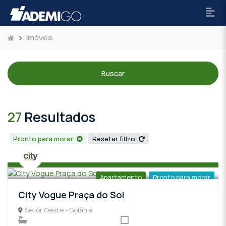
Imóveis
Buscar
27
Resultados
Pronto para morar
Resetar filtro
Apartamento
Pronto para morar
City Vogue Praça do Sol
Setor Oeste - Goiânia