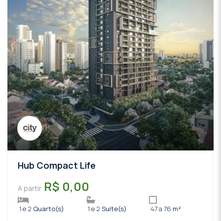
Hub Compact Life
R$ 0,00
A partir
1 e 2
Quarto(s)
1 e 2
Suíte(s)
47 a 76
m²