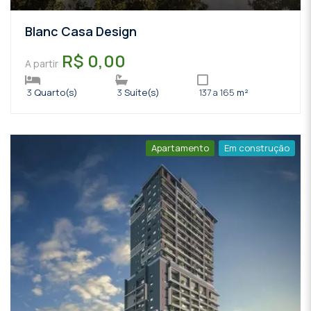
Blanc Casa Design
R$ 0,00
A partir
3
Quarto(s)
3
Suíte(s)
137 a 165
m²
Apartamento
Em construção