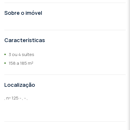
Sobre o imóvel
Características
3 ou 4 suítes
158 a 185 m²
Localização
, nº 125 - , - ,