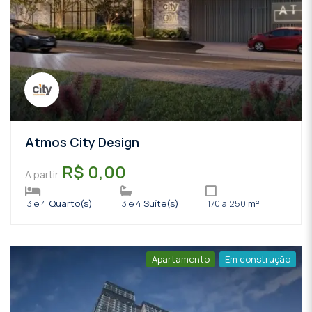
Atmos City Design
R$ 0,00
A partir
3 e 4
Quarto(s)
3 e 4
Suíte(s)
170 a 250
m²
Apartamento
Em construção