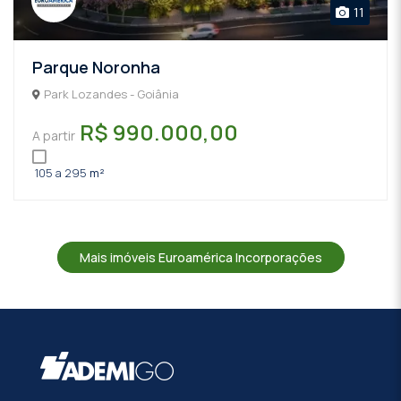
11
Parque Noronha
Park Lozandes - Goiânia
R$ 990.000,00
A partir
105 a 295
m²
Mais imóveis Euroamérica Incorporações