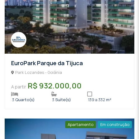
EuroPark Parque da Tijuca
Park Lozandes - Goiânia
R$ 932.000,00
A partir
3
Quarto(s)
3
Suíte(s)
139 a 332
m²
Apartamento
Em construção