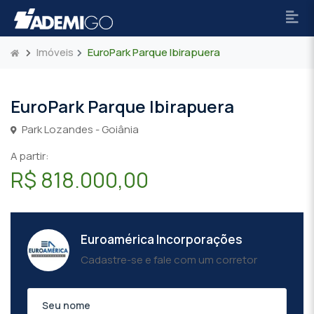
Imóveis
EuroPark Parque Ibirapuera
EuroPark Parque Ibirapuera
Park Lozandes - Goiânia
A partir:
R$ 818.000,00
Euroamérica Incorporações
Cadastre-se e fale com um corretor