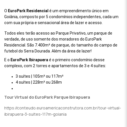
O
EuroPark Residencial
é um empreendimento único em
Goiânia, composto por 5 condomínios independentes,
cada um
com sua própria e sensacional área de lazer e acesso.
Todos eles terão acesso ao Parque Privativo, um parque de
verdade,
de uso somente dos moradores do EuroPark
Residencial. São 7.400m² de parque,
do tamanho do campo de
futebol do Serra Dourada. Além da área de lazer!
E o
EuroPark Ibirapuera
é o primeiro condomínio desse
complexo,
com 2 torres e apartamentos de 3 e 4 suítes:
3 suítes | 105m² ou 117m²
4 suítes | 228m² ou 268m
Tour Virtual do EuroPark Parque Ibirapuera
https://conteudo.euroamericaconstrutora.com.br/tour-virtual-
ibirapuera-3-suites-117m-goiania