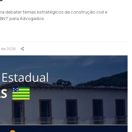
para debater temas estratégicos da construção civil e
ABNT para Advogados.
o de 2026