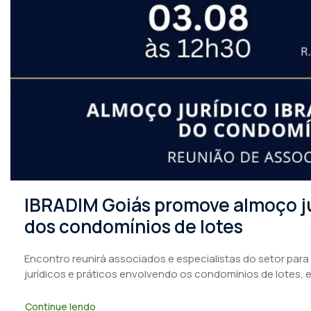
IBRADIM Goiás promove almoço ju
dos condomínios de lotes
Encontro reunirá associados e especialistas do setor para
jurídicos e práticos envolvendo os condomínios de lotes, 
Continue lendo