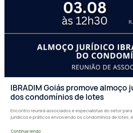
IBRADIM Goiás promove almoço ju
dos condomínios de lotes
Encontro reunirá associados e especialistas do setor para
jurídicos e práticos envolvendo os condomínios de lotes, 
Continue lendo