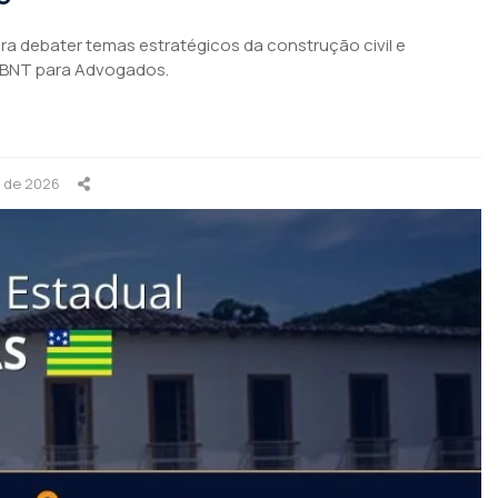
para debater temas estratégicos da construção civil e
ABNT para Advogados.
o de 2026