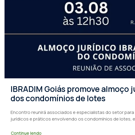
IBRADIM Goiás promove almoço ju
dos condomínios de lotes
Encontro reunirá associados e especialistas do setor para
jurídicos e práticos envolvendo os condomínios de lotes, 
Continue lendo