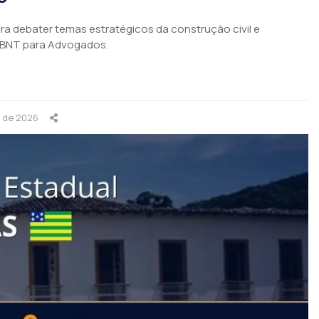
para debater temas estratégicos da construção civil e
ABNT para Advogados.
o de 2026