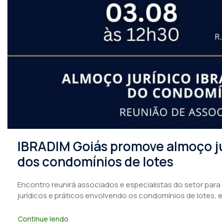
IBRADIM Goiás promove almoço ju
dos condomínios de lotes
Encontro reunirá associados e especialistas do setor para
jurídicos e práticos envolvendo os condomínios de lotes, 
Continue lendo