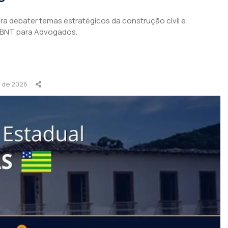
para debater temas estratégicos da construção civil e
ABNT para Advogados.
o de 2026