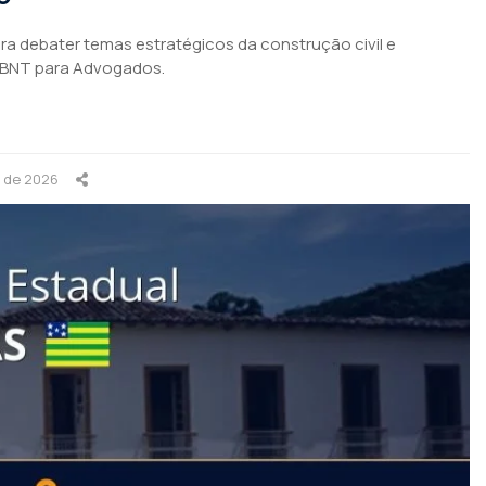
para debater temas estratégicos da construção civil e
ABNT para Advogados.
o de 2026