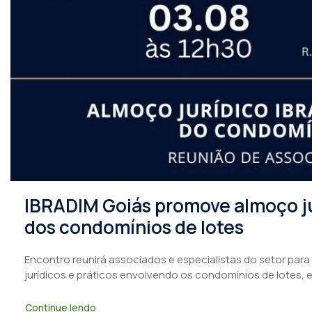
IBRADIM Goiás promove almoço ju
dos condomínios de lotes
Encontro reunirá associados e especialistas do setor para
jurídicos e práticos envolvendo os condomínios de lotes, 
Continue lendo