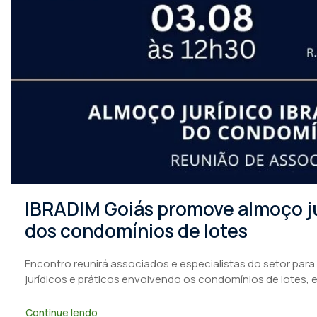
IBRADIM Goiás promove almoço ju
dos condomínios de lotes
Encontro reunirá associados e especialistas do setor para
jurídicos e práticos envolvendo os condomínios de lotes, 
Continue lendo