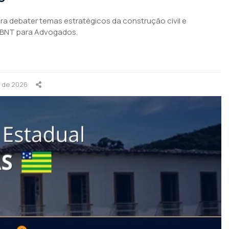
para debater temas estratégicos da construção civil e
ABNT para Advogados.
o de 2026