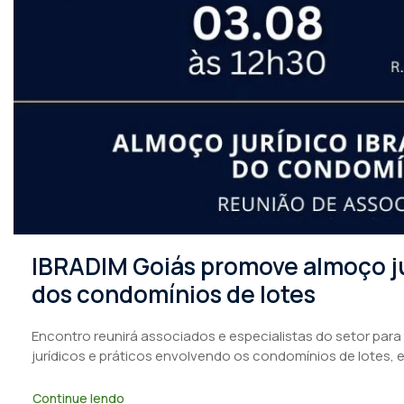
IBRADIM Goiás promove almoço ju
dos condomínios de lotes
Encontro reunirá associados e especialistas do setor para
jurídicos e práticos envolvendo os condomínios de lotes, 
Continue lendo