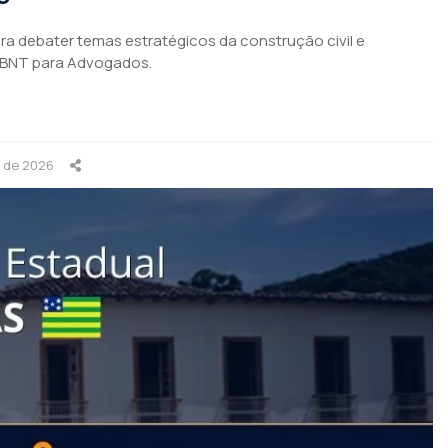
para debater temas estratégicos da construção civil e
ABNT para Advogados.
o de 2026