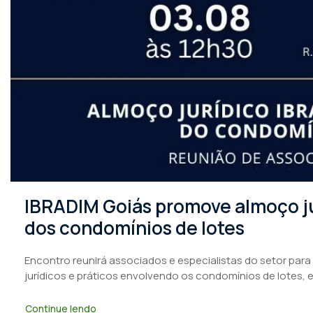
IBRADIM Goiás promove almoço ju
dos condomínios de lotes
Encontro reunirá associados e especialistas do setor para
jurídicos e práticos envolvendo os condomínios de lotes, 
Continue lendo