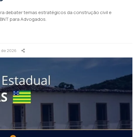
para debater temas estratégicos da construção civil e
ABNT para Advogados.
o de 2026