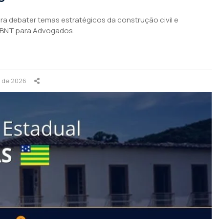
para debater temas estratégicos da construção civil e
ABNT para Advogados.
o de 2026