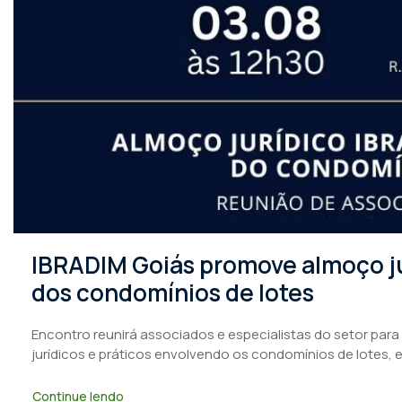
IBRADIM Goiás promove almoço ju
dos condomínios de lotes
Encontro reunirá associados e especialistas do setor para
jurídicos e práticos envolvendo os condomínios de lotes, 
Continue lendo