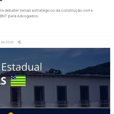
para debater temas estratégicos da construção civil e
ABNT para Advogados.
o de 2026