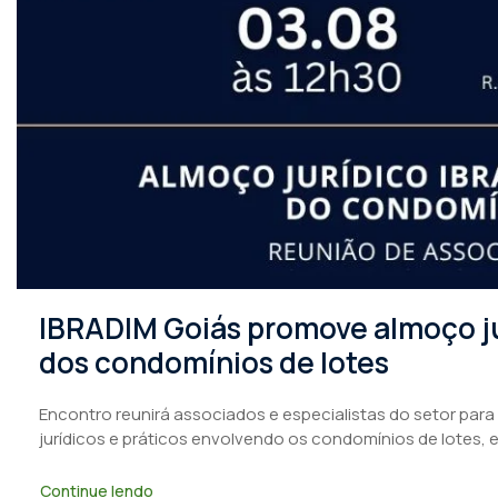
IBRADIM Goiás promove almoço ju
dos condomínios de lotes
Encontro reunirá associados e especialistas do setor para
jurídicos e práticos envolvendo os condomínios de lotes, 
Continue lendo