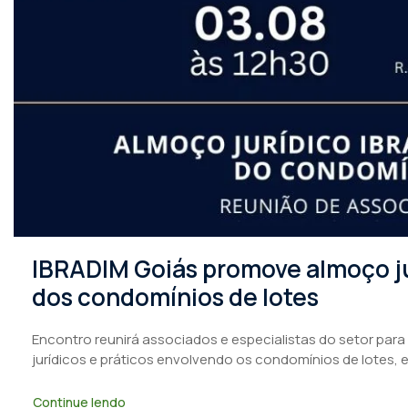
IBRADIM Goiás promove almoço ju
dos condomínios de lotes
Encontro reunirá associados e especialistas do setor para
jurídicos e práticos envolvendo os condomínios de lotes, 
Continue lendo