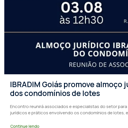
IBRADIM Goiás promove almoço ju
dos condomínios de lotes
Encontro reunirá associados e especialistas do setor para
jurídicos e práticos envolvendo os condomínios de lotes, 
Continue lendo