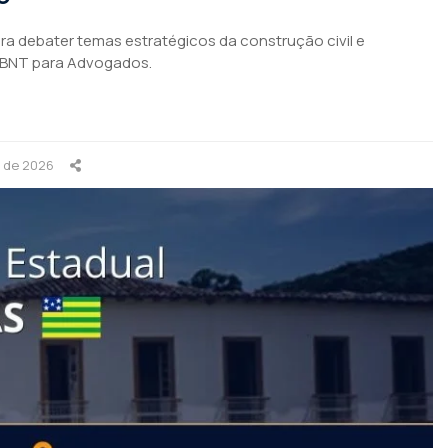
para debater temas estratégicos da construção civil e
ABNT para Advogados.
o de 2026