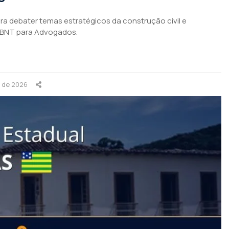
para debater temas estratégicos da construção civil e
ABNT para Advogados.
o de 2026