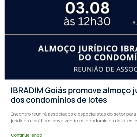
IBRADIM Goiás promove almoço ju
dos condomínios de lotes
Encontro reunirá associados e especialistas do setor para
jurídicos e práticos envolvendo os condomínios de lotes, 
Continue lendo