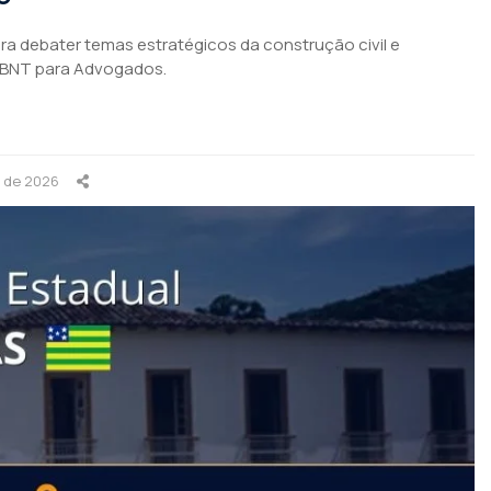
para debater temas estratégicos da construção civil e
ABNT para Advogados.
o de 2026