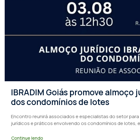
IBRADIM Goiás promove almoço ju
dos condomínios de lotes
Encontro reunirá associados e especialistas do setor para
jurídicos e práticos envolvendo os condomínios de lotes, 
Continue lendo