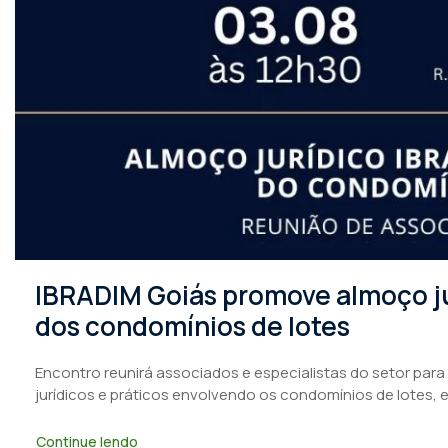
IBRADIM Goiás promove almoço ju
dos condomínios de lotes
Encontro reunirá associados e especialistas do setor para
jurídicos e práticos envolvendo os condomínios de lotes, 
Continue lendo