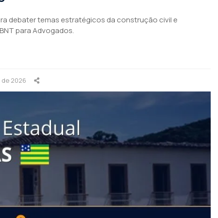
para debater temas estratégicos da construção civil e
ABNT para Advogados.
o de 2026