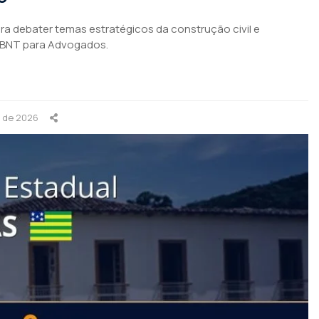
para debater temas estratégicos da construção civil e
ABNT para Advogados.
o de 2026