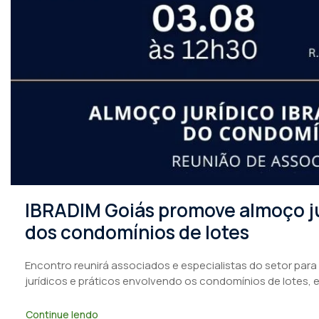
IBRADIM Goiás promove almoço ju
dos condomínios de lotes
Encontro reunirá associados e especialistas do setor para
jurídicos e práticos envolvendo os condomínios de lotes, 
Continue lendo