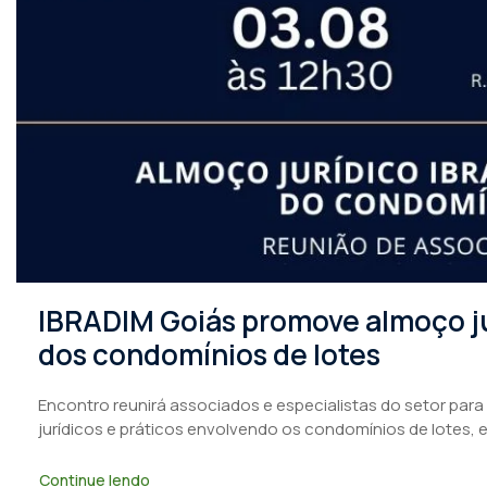
IBRADIM Goiás promove almoço ju
dos condomínios de lotes
Encontro reunirá associados e especialistas do setor para
jurídicos e práticos envolvendo os condomínios de lotes, 
Continue lendo