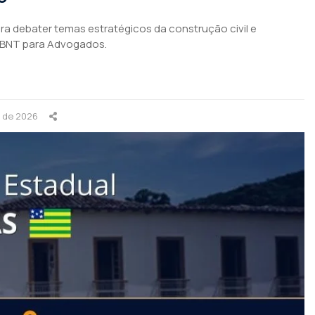
para debater temas estratégicos da construção civil e
ABNT para Advogados.
o de 2026