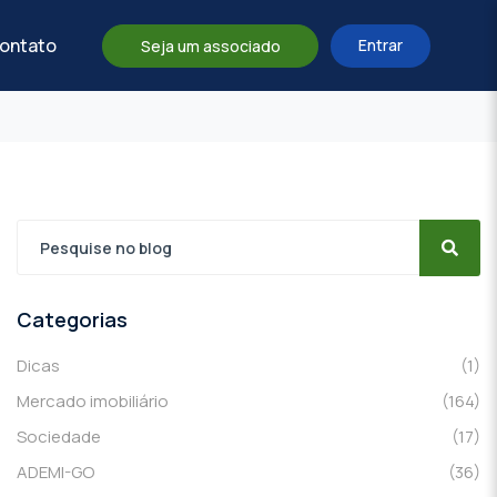
ontato
Entrar
Seja um associado
Categorias
Dicas
(1)
Mercado imobiliário
(164)
Sociedade
(17)
ADEMI-GO
(36)