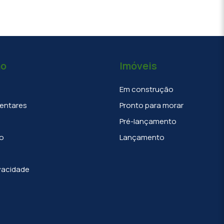
ão
Imóveis
Em construção
entares
Pronto para morar
Pré-lançamento
o
Lançamento
ivacidade