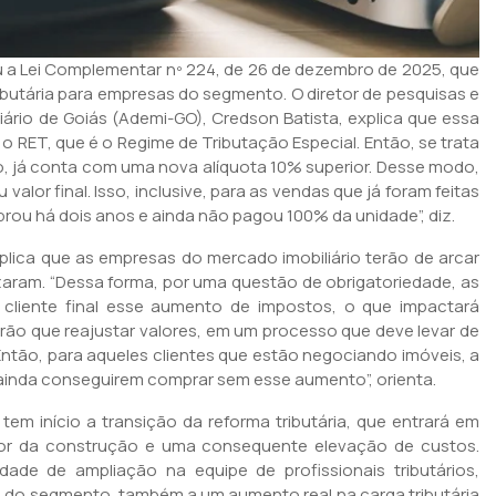
nou a Lei Complementar nº 224, de 26 de dezembro de 2025, que
ibutária para empresas do segmento. O diretor de pesquisas e
ário de Goiás (Ademi-GO), Credson Batista, explica que essa
o RET, que é o Regime de Tributação Especial. Então, se trata
o, já conta com uma nova alíquota 10% superior. Desse modo,
alor final. Isso, inclusive, para as vendas que já foram feitas
prou há dois anos e ainda não pagou 100% da unidade”, diz.
lica que as empresas do mercado imobiliário terão de arcar
aram. “Dessa forma, por uma questão de obrigatoriedade, as
 cliente final esse aumento de impostos, o que impactará
rão que reajustar valores, em um processo que deve levar de
ntão, para aqueles clientes que estão negociando imóveis, a
inda conseguirem comprar sem esse aumento”, orienta.
 início a transição da reforma tributária, que entrará em
tor da construção e uma consequente elevação de custos.
ade de ampliação na equipe de profissionais tributários,
 do segmento, também a um aumento real na carga tributária