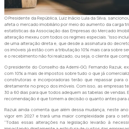
O Presidente da República, Luiz Inácio Lula da Silva, sancio
afeta o mercado imobiliário por meio do aumento da carga tr
estatísticas da Associação das Empresas do Mercado Imobili
alteração mexeu com todos os regimes especiais. “Isso inclui 
de uma alteração direta e, que desde a assinatura do decret
os imóveis já estão com a tributação 10% mais cara sobre seu v
e o recebimento não foi realizado, ou seja, o cliente que com
O presidente do Conselho da Ademi-GO, Fernando Razuk, exp
com 10% a mais de impostos sobre tudo o que já comercializ
construtoras e incorporadoras terão que repassar para o
diretamente no preço dos imóveis. Com isso, as empresas te
30 a 60 dias para que todos adequem as tabelas de vendas. E
recomendação é que tomem a decisão o quanto antes para a
Razuk ainda comenta que além dessa mudança, neste ano tem
vigor em 2027 e trará uma maior complexidade para o se
“Todas essas alterações na legislação levarão à necessid
impactando diretamente a estrutura de custos das empresas