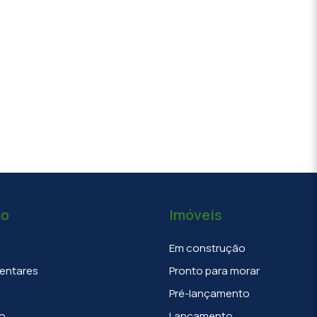
ão
Imóveis
Em construção
entares
Pronto para morar
Pré-lançamento
o
Lançamento