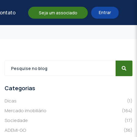
ontato
Entrar
Seja um associado
Categorias
Dicas
(1)
Mercado imobiliário
(164)
Sociedade
(17)
ADEMI-GO
(36)