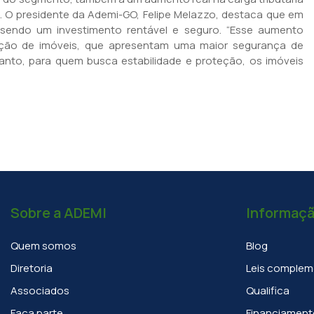
. O presidente da Ademi-GO, Felipe Melazzo, destaca que em
 sendo um investimento rentável e seguro. “Esse aumento
zação de imóveis, que apresentam uma maior segurança de
anto, para quem busca estabilidade e proteção, os imóveis
Sobre a ADEMI
Informaç
Quem somos
Blog
Diretoria
Leis complem
Associados
Qualifica
Faça parte
Financiament