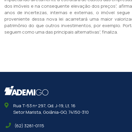
dos imóveis e na consequente elevação dos preços”, afirma
anos de incertezas, internas e externas, o imóvel segue
proveniente dessa nova lei acarretará uma maior valori
patrimônio do que outros investimentos, por exemplo. Port
seguem como uma das principais alternativas”, finaliza.
Rua T-53 nº 297, Qd. J-19, Lt. 16
Setor Marista, Goiânia-GO, 74150-310
(62) 3281-0115