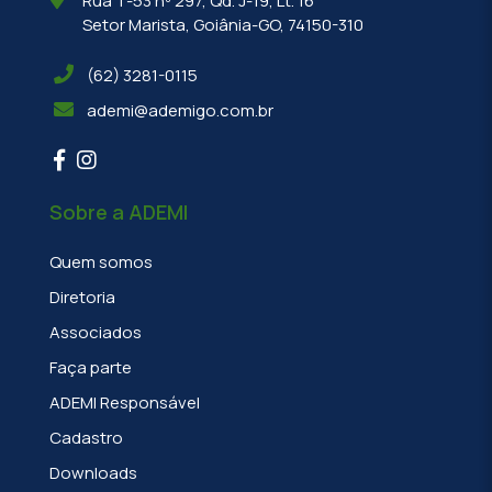
Rua T-53 nº 297, Qd. J-19, Lt. 16
Setor Marista, Goiânia-GO, 74150-310
(62) 3281-0115
ademi@ademigo.com.br
Sobre a ADEMI
Quem somos
Diretoria
Associados
Faça parte
ADEMI Responsável
Cadastro
Downloads