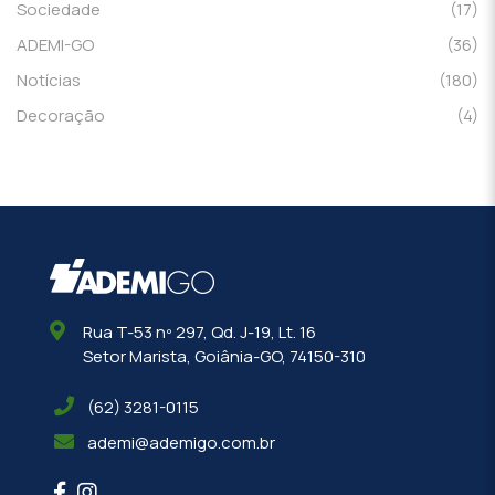
Sociedade
(17)
ADEMI-GO
(36)
Notícias
(180)
Decoração
(4)
Rua T-53 nº 297, Qd. J-19, Lt. 16
Setor Marista, Goiânia-GO, 74150-310
(62) 3281-0115
ademi@ademigo.com.br