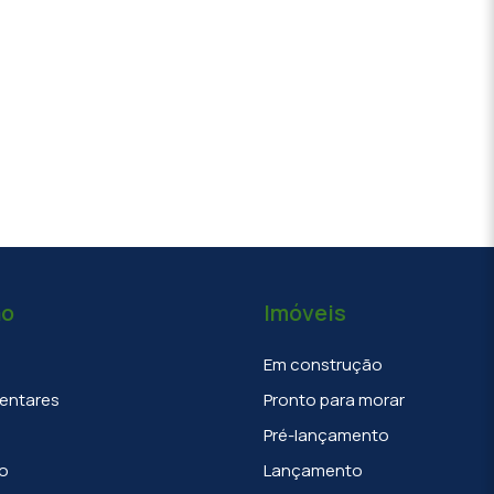
ão
Imóveis
Em construção
entares
Pronto para morar
Pré-lançamento
o
Lançamento