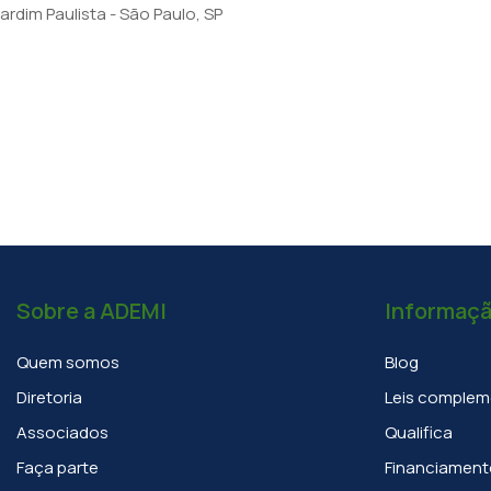
rdim Paulista - São Paulo, SP
Sobre a ADEMI
Informaç
Quem somos
Blog
Diretoria
Leis complem
Associados
Qualifica
Faça parte
Financiament