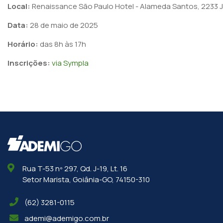
Local:
Renaissance São Paulo Hotel - Alameda Santos, 2233 Ja
Data:
28 de maio de 2025
Horário:
das 8h às 17h
Inscrições:
via Sympla
Rua T-53 nº 297, Qd. J-19, Lt. 16
Setor Marista, Goiânia-GO, 74150-310
(62) 3281-0115
ademi@ademigo.com.br