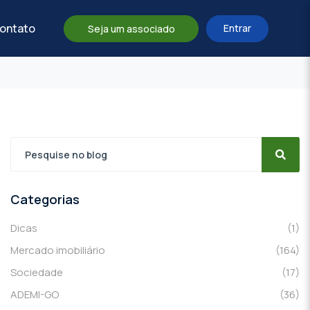
ontato
Entrar
Seja um associado
Categorias
Dicas
(1)
Mercado imobiliário
(164)
Sociedade
(17)
ADEMI-GO
(36)