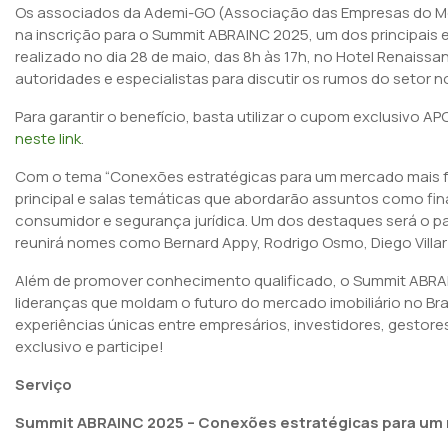
Os associados da Ademi-GO (Associação das Empresas do Me
na inscrição para o Summit ABRAINC 2025, um dos principais 
realizado no dia 28 de maio, das 8h às 17h, no Hotel Renaissa
autoridades e especialistas para discutir os rumos do setor no 
Para garantir o benefício, basta utilizar o cupom exclusivo
neste link
.
Com o tema “Conexões estratégicas para um mercado mais fo
principal e salas temáticas que abordarão assuntos como fi
consumidor e segurança jurídica. Um dos destaques será o pai
reunirá nomes como Bernard Appy, Rodrigo Osmo, Diego Villar 
Além de promover conhecimento qualificado, o Summit ABRAI
lideranças que moldam o futuro do mercado imobiliário no Bra
experiências únicas entre empresários, investidores, gestores
exclusivo e participe!
Serviço
Summit ABRAINC 2025 – Conexões estratégicas para um 