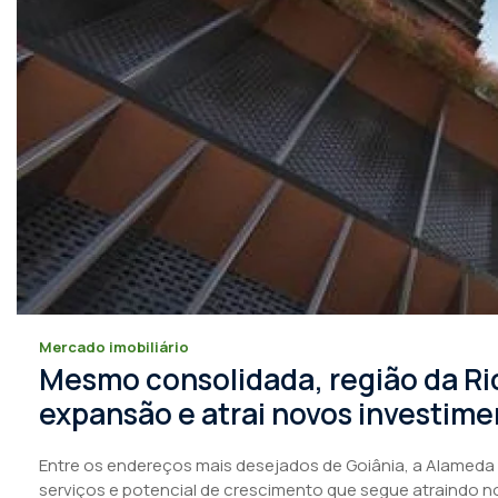
Mercado imobiliário
Mesmo consolidada, região da R
expansão e atrai novos investimen
Entre os endereços mais desejados de Goiânia, a Alameda s
serviços e potencial de crescimento que segue atraindo