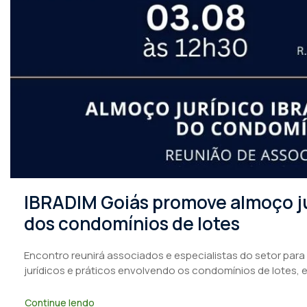
IBRADIM Goiás promove almoço ju
dos condomínios de lotes
Encontro reunirá associados e especialistas do setor para
jurídicos e práticos envolvendo os condomínios de lotes, 
Continue lendo