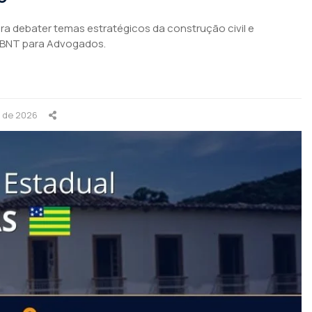
para debater temas estratégicos da construção civil e
ABNT para Advogados.
o de 2026