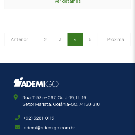
Ver detalhes
Anterior
2
3
4
5
Próxima
Rua T-53 nº 297, Qd. J-19, Lt. 16
Setor Marista, Goiânia-GO, 74150-310
(62) 3281-0115
ademi@ademigo.com.br