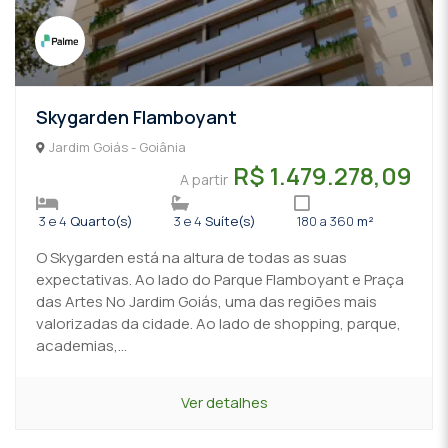
Skygarden Flamboyant
Jardim Goiás - Goiânia
R$ 1.479.278,09
A partir
3 e 4
Quarto(s)
3 e 4
Suíte(s)
180 a 360
m²
O Skygarden está na altura de todas as suas
expectativas. Ao lado do Parque Flamboyant e Praça
das Artes No Jardim Goiás, uma das regiões mais
valorizadas da cidade. Ao lado de shopping, parque,
academias,...
Ver detalhes