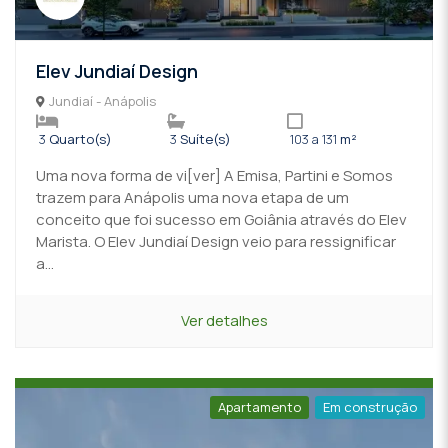
Elev Jundiaí Design
Jundiaí - Anápolis
3
Quarto(s)
3
Suíte(s)
103 a 131
m²
Uma nova forma de vi[ver] A Emisa, Partini e Somos
trazem para Anápolis uma nova etapa de um
conceito que foi sucesso em Goiânia através do Elev
Marista. O Elev Jundiaí Design veio para ressignificar
a...
Ver detalhes
Apartamento
Em construção