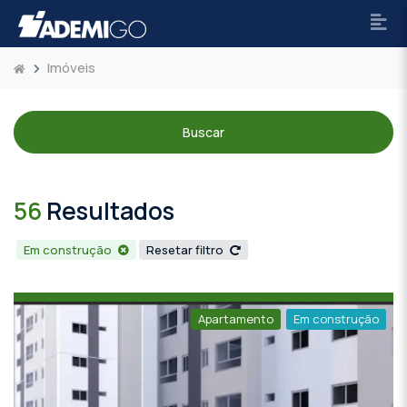
Imóveis
Buscar
56
Resultados
Em construção
Resetar filtro
Apartamento
Em construção