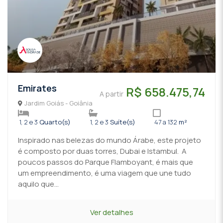
Emirates
R$ 658.475,74
A partir
Jardim Goiás - Goiânia
1, 2 e 3
Quarto(s)
1, 2 e 3
Suíte(s)
47 a 132
m²
Inspirado nas belezas do mundo Árabe, este projeto
é composto por duas torres, Dubai e Istambul. A
poucos passos do Parque Flamboyant, é mais que
um empreendimento, é uma viagem que une tudo
aquilo que...
Ver detalhes