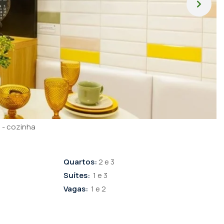
- cozinha
Quartos:
2 e 3
Suítes:
1 e 3
Vagas:
1 e 2