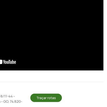
 8/11-44 -
Traçar rotas
 - GO, 74.820-