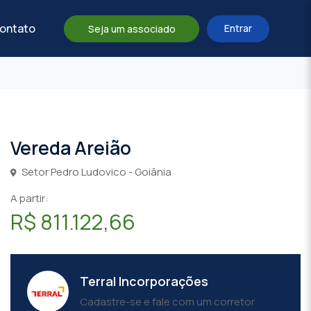
ontato
Entrar
Seja um associado
Vereda Areião
Setor Pedro Ludovico - Goiânia
A partir:
R$ 811.122,66
Terral Incorporações
Cadastre-se e fale com um corretor