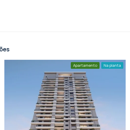
ções
Apartamento
Na planta