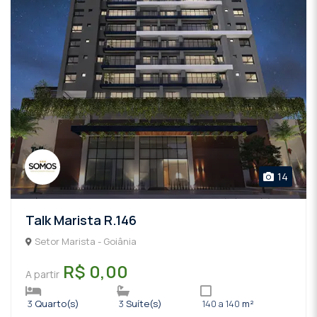
14
Talk Marista R.146
Setor Marista - Goiânia
R$ 0,00
A partir
3
Quarto(s)
3
Suíte(s)
140 a 140
m²