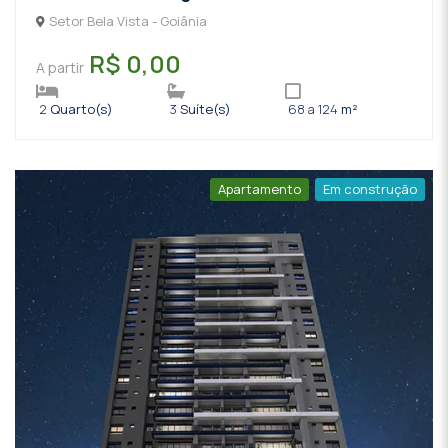
Setor Bela Vista - Goiânia
R$ 0,00
A partir
2
Quarto(s)
3
Suíte(s)
68 a 124
m²
Apartamento
Em construção