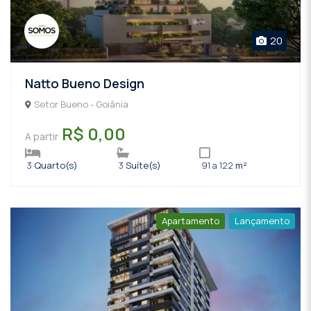
20
Natto Bueno Design
Setor Bueno - Goiânia
R$ 0,00
A partir
3
Quarto(s)
3
Suíte(s)
91 a 122
m²
Apartamento
Lançamento