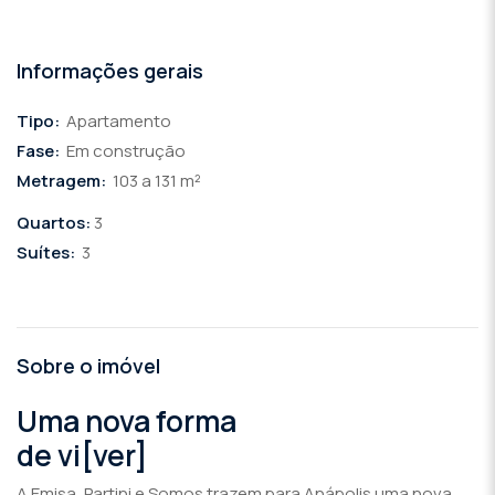
Informações gerais
Tipo:
Apartamento
Fase:
Em construção
Metragem:
103 a 131 m²
Quartos:
3
Suítes:
3
Sobre o imóvel
Uma nova forma
de vi[ver]
A Emisa, Partini e Somos trazem para Anápolis uma nova