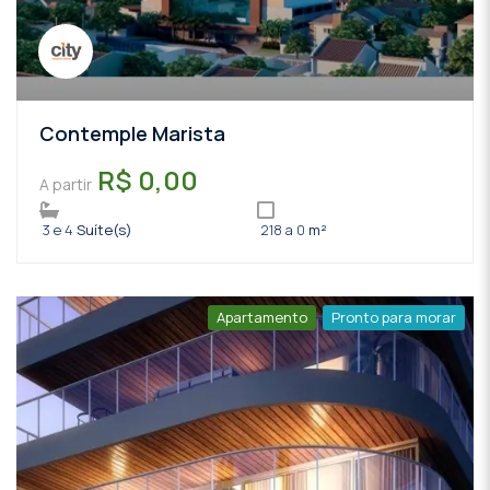
Contemple Marista
R$ 0,00
A partir
3 e 4
Suíte(s)
218 a 0
m²
Apartamento
Pronto para morar