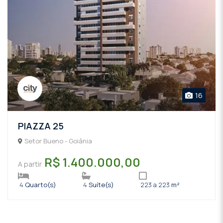
16
PIAZZA 25
Setor Bueno - Goiânia
R$ 1.400.000,00
A partir
4
Quarto(s)
4
Suíte(s)
223 a 223
m²