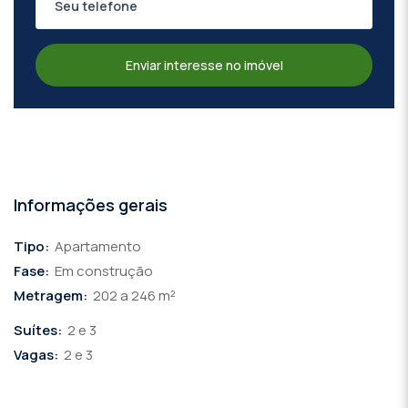
Enviar interesse no imóvel
Informações gerais
Tipo:
Apartamento
Fase:
Em construção
Metragem:
202 a 246 m²
Suítes:
2 e 3
Vagas:
2 e 3