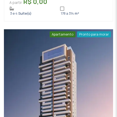
R$ 0,00
A partir
3 e 4
Suíte(s)
178 a 314
m²
Apartamento
Pronto para morar