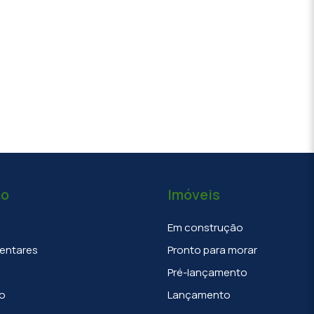
ão
Imóveis
Em construção
entares
Pronto para morar
Pré-lançamento
o
Lançamento