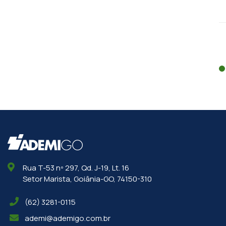
de Recursos no Pós-Reforma.”
08 de abril de 2026
Rua T-53 nº 297, Qd. J-19, Lt. 16
Setor Marista, Goiânia-GO, 74150-310
(62) 3281-0115
ademi@ademigo.com.br