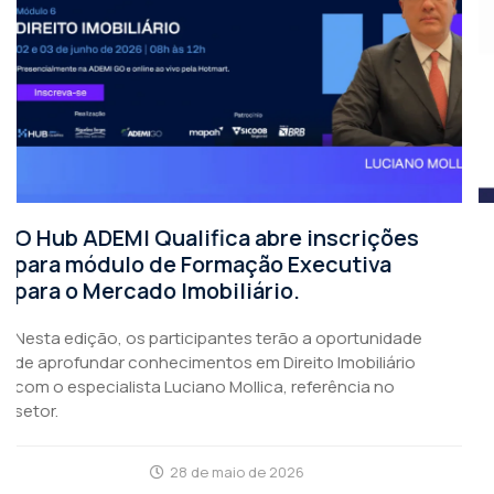
s
HUB ADEMI Qualifica promove encontr
sobre captação de recursos no setor
imobiliário
e
Convidamos nossos associados para um encontro
o
estratégico que promete trazer insights valiosos par
o futuro do setor. No dia 13 de maio, receberemos
Juvenal Oliveira, especialista com sólida trajetória no
mercado de capitais e Private Banker na XP, para uma
análise aprofundada sobre o tema: “Mercado de
Capitais e Construção Civil: Alternativas de Captaç