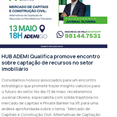
o
A ADEMI-GO promove palestra Plano
Básico de Zona de Proteção de
Aeródromo.
A ADEMI realizará, no dia 25 de março, às 18h, em seu
a
auditório, a palestra “Plano Básico de Zona de
Proteção de Aeródromo: Como Antecipar Restrições
e Proteger o Empreendimento”, voltado
exclusivamente aos associados.
ão