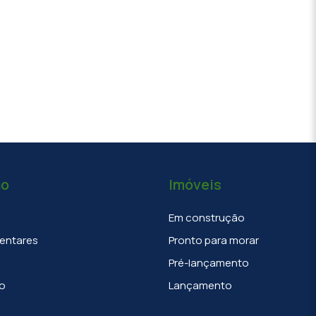
ão
Imóveis
Em construção
entares
Pronto para morar
Pré-lançamento
o
Lançamento