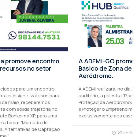
A ADEMI-GO promove palestra Plano
Básico de Zona de Proteção de
Aeródromo.
A ADEMI realizará, no dia 25 de março, às 18h, em seu
auditório, a palestra “Plano Básico de Zona de
Proteção de Aeródromo: Como Antecipar Restrições
e Proteger o Empreendimento”, voltado
exclusivamente aos associados.
23 de fevereiro de 2026