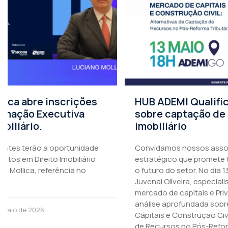
HUB ADEMI Qualifica promove encontro
sobre captação de recursos no setor
imobiliário
Convidamos nossos associados para um encontro
estratégico que promete trazer insights valiosos para
o futuro do setor. No dia 13 de maio, receberemos
Juvenal Oliveira, especialista com sólida trajetória no
mercado de capitais e Private Banker na XP, para uma
análise aprofundada sobre o tema: “Mercado de
Capitais e Construção Civil: Alternativas de Captação
de Recursos no Pós-Reforma.”