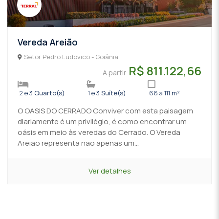
Vereda Areião
Setor Pedro Ludovico - Goiânia
R$ 811.122,66
A partir
2 e 3
Quarto(s)
1 e 3
Suíte(s)
66 a 111
m²
O OASIS DO CERRADO Conviver com esta paisagem
diariamente é um privilégio, é como encontrar um
oásis em meio às veredas do Cerrado. O Vereda
Areião representa não apenas um...
Ver detalhes