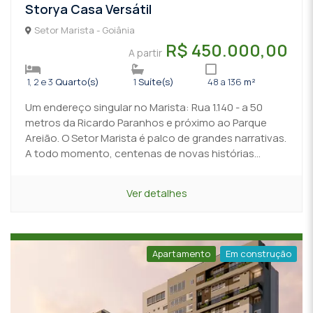
Storya Casa Versátil
Setor Marista - Goiânia
R$ 450.000,00
A partir
1, 2 e 3
Quarto(s)
1
Suíte(s)
48 a 136
m²
Um endereço singular no Marista: Rua 1.140 - a 50
metros da Ricardo Paranhos e próximo ao Parque
Areião. O Setor Marista é palco de grandes narrativas.
A todo momento, centenas de novas histórias...
Ver detalhes
Apartamento
Em construção