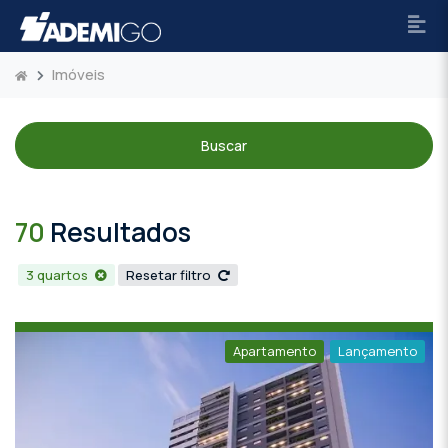
Imóveis
Buscar
70
Resultados
3 quartos
Resetar filtro
Apartamento
Lançamento