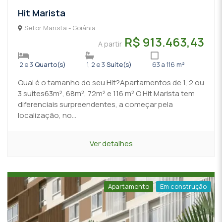
Hit Marista
Setor Marista - Goiânia
R$ 913.463,43
A partir
2 e 3
Quarto(s)
1, 2 e 3
Suíte(s)
63 a 116
m²
Qual é o tamanho do seu Hit?Apartamentos de 1, 2 ou
3 suítes63m², 68m², 72m² e 116 m² O Hit Marista tem
diferenciais surpreendentes, a começar pela
localização, no...
Ver detalhes
Apartamento
Em construção