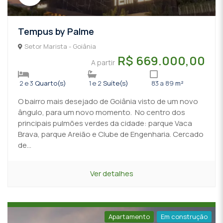
Tempus by Palme
Setor Marista - Goiânia
R$ 669.000,00
A partir
2 e 3
Quarto(s)
1 e 2
Suíte(s)
83 a 89
m²
O bairro mais desejado de Goiânia visto de um novo
ângulo, para um novo momento. No centro dos
principais pulmões verdes da cidade: parque Vaca
Brava, parque Areião e Clube de Engenharia. Cercado
de...
Ver detalhes
Apartamento
Em construção