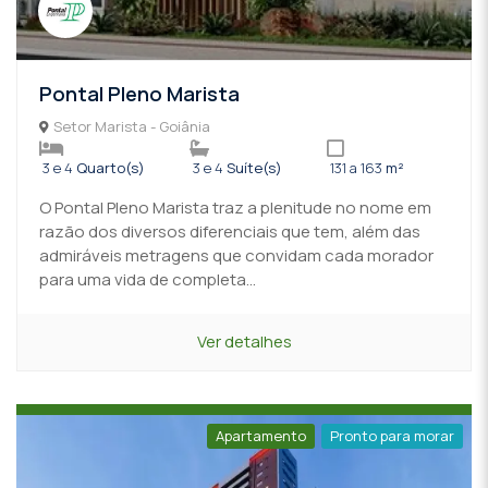
Pontal Pleno Marista
Setor Marista - Goiânia
3 e 4
Quarto(s)
3 e 4
Suíte(s)
131 a 163
m²
O Pontal Pleno Marista traz a plenitude no nome em
razão dos diversos diferenciais que tem, além das
admiráveis metragens que convidam cada morador
para uma vida de completa...
Ver detalhes
Apartamento
Pronto para morar