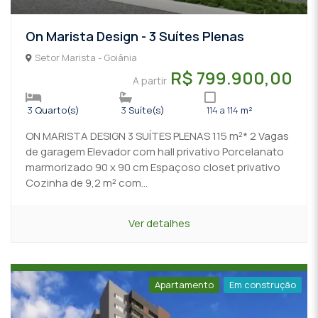
On Marista Design - 3 Suítes Plenas
Setor Marista - Goiânia
R$ 799.900,00
A partir
3
Quarto(s)
3
Suíte(s)
114 a 114
m²
ON MARISTA DESIGN 3 SUÍTES PLENAS 115 m²* 2 Vagas
de garagem Elevador com hall privativo Porcelanato
marmorizado 90 x 90 cm Espaçoso closet privativo
Cozinha de 9,2 m² com...
Ver detalhes
Apartamento
Em construção