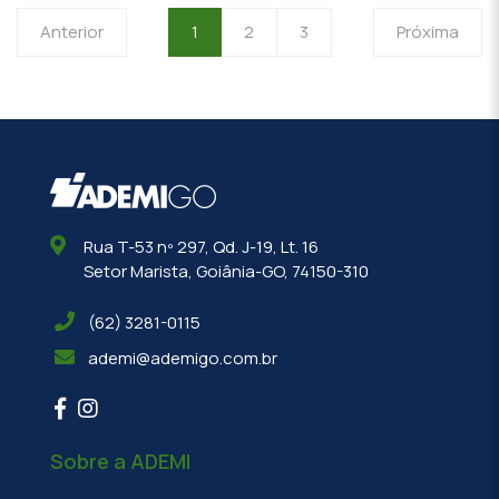
Anterior
1
2
3
Próxima
Rua T-53 nº 297, Qd. J-19, Lt. 16
Setor Marista, Goiânia-GO, 74150-310
(62) 3281-0115
ademi@ademigo.com.br
Sobre a ADEMI