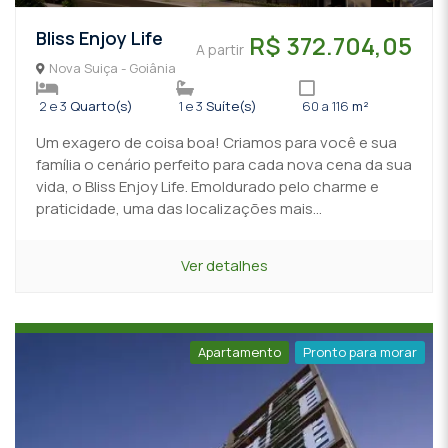
Bliss Enjoy Life
R$ 372.704,05
A partir
Nova Suiça - Goiânia
2 e 3
Quarto(s)
1 e 3
Suíte(s)
60 a 116
m²
Um exagero de coisa boa! Criamos para você e sua
família o cenário perfeito para cada nova cena da sua
vida, o Bliss Enjoy Life. Emoldurado pelo charme e
praticidade, uma das localizações mais...
Ver detalhes
Apartamento
Pronto para morar