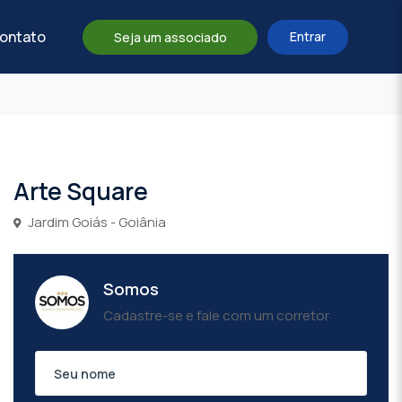
ontato
Entrar
Seja um associado
Arte Square
Jardim Goiás - Goiânia
Somos
Cadastre-se e fale com um corretor