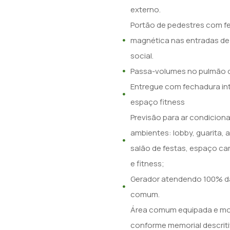
externo.
Portão de pedestres com f
magnética nas entradas de 
social.
Passa-volumes no pulmão d
Entregue com fechadura int
espaço fitness
Previsão para ar condicion
ambientes: lobby, guarita, 
salão de festas, espaço c
e fitness;
Gerador atendendo 100% d
comum.
Área comum equipada e mo
conforme memorial descritiv