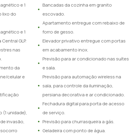
agnético e 1
Bancadas da cozinha em granito
 lixo do
escovado.
Apartamento entregue com rebaixo de
agnético e 1
forro de gesso.
 Central GLP.
Elevador privativo entregue com portas
stres nas
em acabamento inox.
.
Previsão para ar condicionado nas suítes
amento da
e sala.
one/celular e
Previsão para automação wireless na
sala, para controle da iluminação,
tificação
persiana decorativa e ar condicionado.
Fechadura digital para porta de acesso
 (1 unidade),
de serviço.
de invasão,
Previsão para churrasqueira a gás.
 socorro
Geladeira com ponto de água.