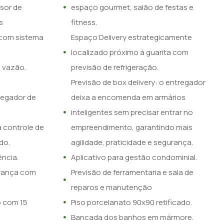
sor de
espaço gourmet, salão de festas e
s
fitness.
 com sistema
Espaço Delivery estrategicamente
localizado próximo à guarita com
 vazão.
previsão de refrigeração.
Previsão de box delivery: o entregador
regador de
deixa a encomenda em armários
inteligentes sem precisar entrar no
 controle de
empreendimento, garantindo mais
do.
agilidade, praticidade e segurança.
ência.
Aplicativo para gestão condominial.
urança com
Previsão de ferramentaria e sala de
reparos e manutenção
o com 15
Piso porcelanato 90x90 retificado.
Bancada dos banhos em mármore.