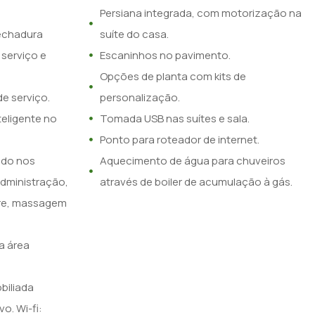
Persiana integrada, com motorização na
echadura
suíte do casa.
serviço e
Escaninhos no pavimento.
Opções de planta com kits de
e serviço.
personalização.
eligente no
Tomada USB nas suítes e sala.
Ponto para roteador de internet.
ado nos
Aquecimento de água para chuveiros
administração,
através de boiler de acumulação à gás.
are, massagem
a área
biliada
o. Wi-fi: