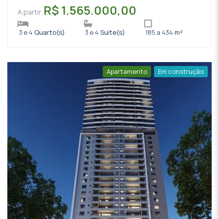
R$ 1.565.000,00
A partir
3 e 4
Quarto(s)
3 e 4
Suíte(s)
185 a 434
m²
Apartamento
Em construção