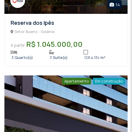
14
Reserva dos Ipês
Setor Bueno - Goiânia
R$ 1.045.000,00
A partir
3
Quarto(s)
3
Suíte(s)
128 a 134
m²
Apartamento
Em construção