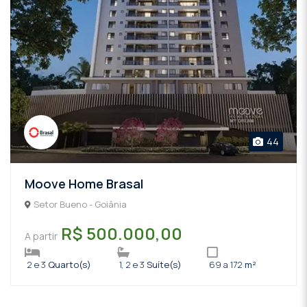
44
Moove Home Brasal
Setor Bueno - Goiânia
R$ 500.000,00
A partir
2 e 3
Quarto(s)
1, 2 e 3
Suíte(s)
69 a 172
m²