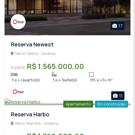
17
Reserva Newest
Setor Oeste - Goiânia
R$ 1.565.000,00
A partir
3 e 4
Quarto(s)
3 e 4
Suíte(s)
185 a 434
m²
11
Apartamento
Em construção
Reserva Harbo
Setor Marista - Goiânia