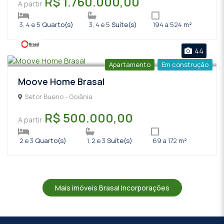
R$ 1.760.000,00
A partir
3, 4 e 5
Quarto(s)
3, 4 e 5
Suíte(s)
194 a 524
m²
44
Apartamento
Em construção
Moove Home Brasal
Setor Bueno - Goiânia
R$ 500.000,00
A partir
2 e 3
Quarto(s)
1, 2 e 3
Suíte(s)
69 a 172
m²
Mais imóveis Brasal Incorporações