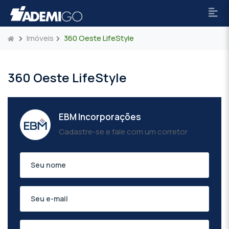
Imóveis
360 Oeste LifeStyle
360 Oeste LifeStyle
EBM Incorporações
Cadastre-se e fale com um corretor