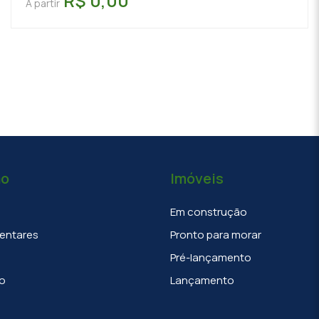
R$ 0,00
A partir
ão
Imóveis
Em construção
entares
Pronto para morar
Pré-lançamento
o
Lançamento