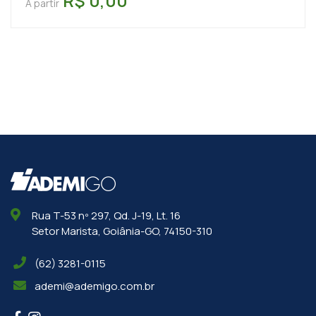
R$ 0,00
A partir
Rua T-53 nº 297, Qd. J-19, Lt. 16
Setor Marista, Goiânia-GO, 74150-310
(62) 3281-0115
ademi@ademigo.com.br