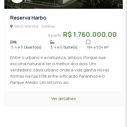
Reserva Harbo
Setor Marista - Goiânia
R$ 1.760.000,00
A partir
3, 4 e 5
Quarto(s)
3, 4 e 5
Suíte(s)
194 a 524
m²
Entre o urbano e a natureza, ambos. Porque sua
escolha natural é ter o melhor dos dois. Um
verdadeiro oásis urbano onde a vida ganha novas
formas na rua 1.138 entre a Ricardo Paranhos e o
Parque Areião. Um retorno ao...
Ver detalhes