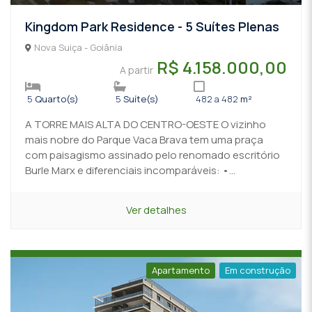
Kingdom Park Residence - 5 Suítes Plenas
Nova Suiça - Goiânia
R$ 4.158.000,00
A partir
5
Quarto(s)
5
Suíte(s)
482 a 482
m²
A TORRE MAIS ALTA DO CENTRO-OESTE O vizinho
mais nobre do Parque Vaca Brava tem uma praça
com paisagismo assinado pelo renomado escritório
Burle Marx e diferenciais incomparáveis: •...
Ver detalhes
Apartamento
Em construção