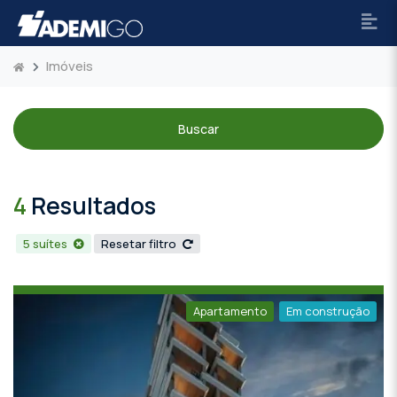
Imóveis
Buscar
4
Resultados
5 suítes
Resetar filtro
Apartamento
Em construção