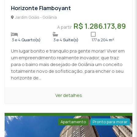
Horizonte Flamboyant
Jardim Goiás - Goiânia
R$ 1.286.173,89
A partir
3 e 4
Quarto(s)
3 e 4
Suíte(s)
177 a 204
m²
Um lugar bonito e tranquilo pra gente morar! Viver em
um empreendimento realmente inovador, que traz
para o bairro mais desejado de Goiânia um conceito
totalmente novo de sofisticação, para encher o seu
horizonte de...
Ver detalhes
Apartamento
Pronto para morar