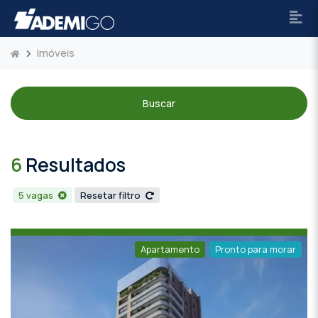
Imóveis
Buscar
6
Resultados
5 vagas
Resetar filtro
Apartamento
Pronto para morar