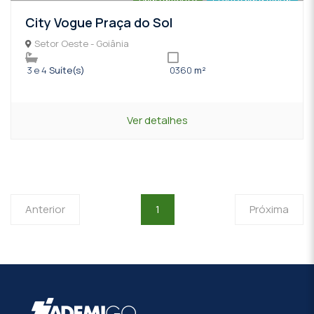
City Vogue Praça do Sol
Setor Oeste - Goiânia
3 e 4
Suíte(s)
0360
m²
Ver detalhes
Anterior
1
Próxima