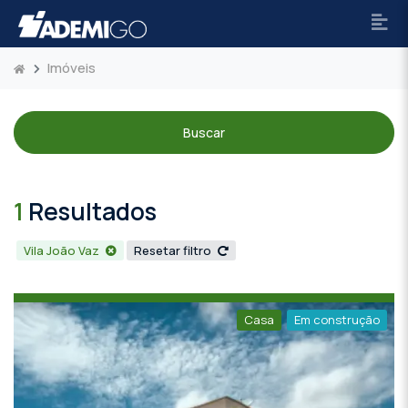
Imóveis
Buscar
1
Resultados
Vila João Vaz
Resetar filtro
Casa
Em construção