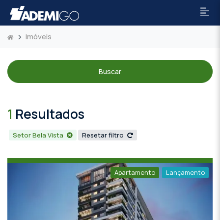
Imóveis
Buscar
1
Resultados
Setor Bela Vista
Resetar filtro
Apartamento
Lançamento